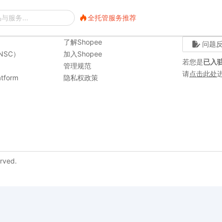
全托管服务推荐
全托管服务推荐
关于我们
联系我们
了解Shopee
问题
NSC）
加入Shopee
若您是
已入
管理规范
请
点击此处
tform
隐私权政策
erved.