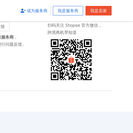
成为服务商
成为服务商
我是服务商
我是服务商
我是卖家
我是卖家
关注我们
扫码关注 Shopee 官方微信，
反馈
跨境商机早知道
驻服务商
，
进行问题反馈。
抱歉，
25
s
后将会自动
返回
首页