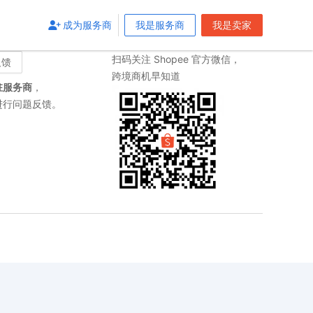
成为服务商
成为服务商
我是服务商
我是服务商
我是卖家
我是卖家
关注我们
扫码关注 Shopee 官方微信，
反馈
跨境商机早知道
驻服务商
，
进行问题反馈。
抱歉，
26
s
后将会自动
返回
首页