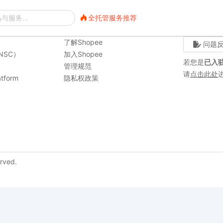
全托管服务推荐
全托管服务推荐
关于我们
联系我们
了解Shopee
问题
NSC）
加入Shopee
若您是
已入
管理规范
请
点击此处
tform
隐私权政策
erved.